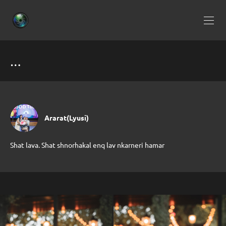
…
Ararat(Lyusi)
Shat lava. Shat shnorhakal enq lav nkarneri hamar